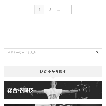
1
2
…
4
格闘技から探す