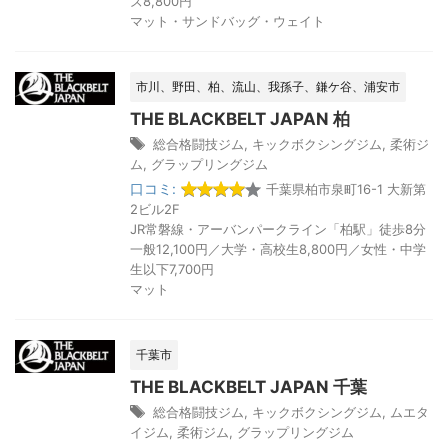
ズ8,800円
マット・サンドバッグ・ウェイト
市川、野田、柏、流山、我孫子、鎌ケ谷、浦安市
THE BLACKBELT JAPAN 柏
総合格闘技ジム
,
キックボクシングジム
,
柔術ジ
ム
,
グラップリングジム
口コミ:
千葉県柏市泉町16-1 大新第
2ビル2F
JR常磐線・アーバンパークライン「柏駅」徒歩8分
一般12,100円／大学・高校生8,800円／女性・中学
生以下7,700円
マット
千葉市
THE BLACKBELT JAPAN 千葉
総合格闘技ジム
,
キックボクシングジム
,
ムエタ
イジム
,
柔術ジム
,
グラップリングジム