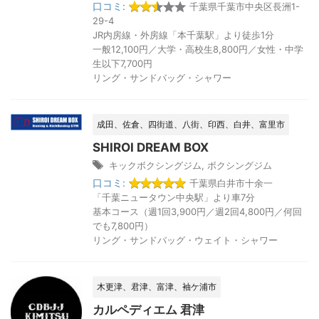
口コミ:
千葉県千葉市中央区長洲1-
29-4
JR内房線・外房線「本千葉駅」より徒歩1分
一般12,100円／大学・高校生8,800円／女性・中学
生以下7,700円
リング・サンドバッグ・シャワー
成田、佐倉、四街道、八街、印西、白井、富里市
SHIROI DREAM BOX
キックボクシングジム
,
ボクシングジム
口コミ:
千葉県白井市十余一
「千葉ニュータウン中央駅」より車7分
基本コース（週1回3,900円／週2回4,800円／何回
でも7,800円）
リング・サンドバッグ・ウェイト・シャワー
木更津、君津、富津、袖ケ浦市
カルペディエム 君津