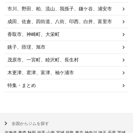
市川、野田、柏、流山、我孫子、鎌ケ谷、浦安市
成田、佐倉、四街道、八街、印西、白井、富里市
香取市、神崎町、大栄町
銚子、匝瑳、旭市
茂原市、一宮町、睦沢町、長生村
木更津、君津、富津、袖ケ浦市
特集・まとめ
全国からジムを探す
北海道
青森
秋田
岩手
山形
宮城
福島
東京
神奈川
埼玉
千葉
茨城