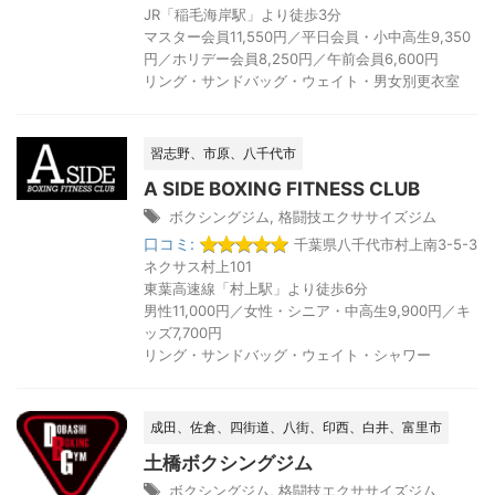
JR「稲毛海岸駅」より徒歩3分
マスター会員11,550円／平日会員・小中高生9,350
円／ホリデー会員8,250円／午前会員6,600円
リング・サンドバッグ・ウェイト・男女別更衣室
習志野、市原、八千代市
A SIDE BOXING FITNESS CLUB
ボクシングジム
,
格闘技エクササイズジム
口コミ:
千葉県八千代市村上南3-5-3
ネクサス村上101
東葉高速線「村上駅」より徒歩6分
男性11,000円／女性・シニア・中高生9,900円／キ
ッズ7,700円
リング・サンドバッグ・ウェイト・シャワー
成田、佐倉、四街道、八街、印西、白井、富里市
土橋ボクシングジム
ボクシングジム
,
格闘技エクササイズジム