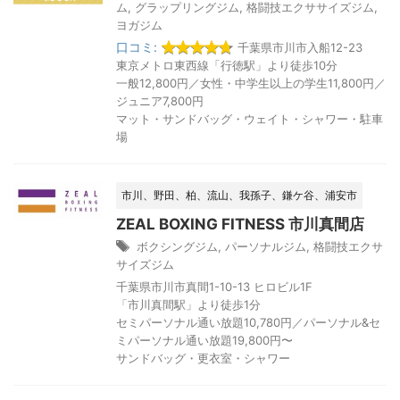
ム
,
グラップリングジム
,
格闘技エクササイズジム
,
ヨガジム
口コミ:
千葉県市川市入船12-23
東京メトロ東西線「行徳駅」より徒歩10分
一般12,800円／女性・中学生以上の学生11,800円／
ジュニア7,800円
マット・サンドバッグ・ウェイト・シャワー・駐車
場
市川、野田、柏、流山、我孫子、鎌ケ谷、浦安市
ZEAL BOXING FITNESS 市川真間店
ボクシングジム
,
パーソナルジム
,
格闘技エクサ
サイズジム
千葉県市川市真間1-10-13 ヒロビル1F
「市川真間駅」より徒歩1分
セミパーソナル通い放題10,780円／パーソナル&セ
ミパーソナル通い放題19,800円〜
サンドバッグ・更衣室・シャワー