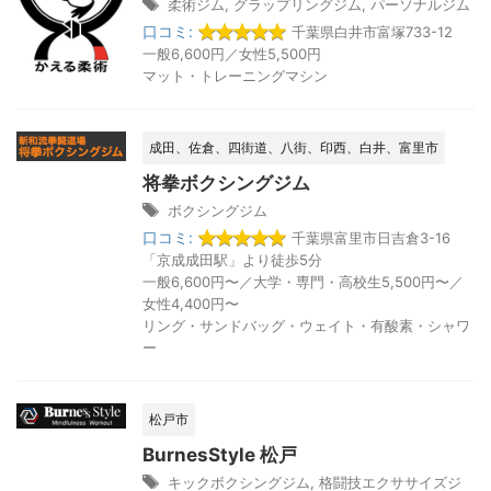
柔術ジム
,
グラップリングジム
,
パーソナルジム
口コミ:
千葉県白井市富塚733-12
一般6,600円／女性5,500円
マット・トレーニングマシン
成田、佐倉、四街道、八街、印西、白井、富里市
将拳ボクシングジム
ボクシングジム
口コミ:
千葉県富里市日吉倉3-16
「京成成田駅」より徒歩5分
一般6,600円〜／大学・専門・高校生5,500円〜／
女性4,400円〜
リング・サンドバッグ・ウェイト・有酸素・シャワ
ー
松戸市
BurnesStyle 松戸
キックボクシングジム
,
格闘技エクササイズジ