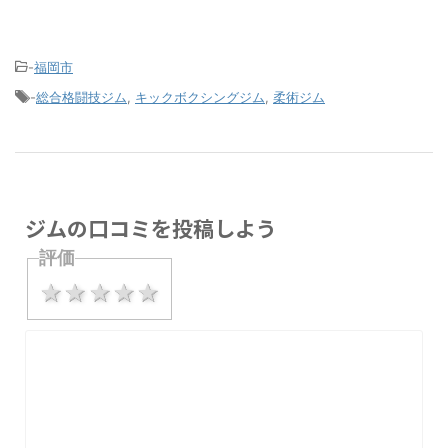
-
福岡市
-
総合格闘技ジム
,
キックボクシングジム
,
柔術ジム
ジムの口コミを投稿しよう
評価
1 star
2 stars
3 stars
4 stars
5 stars