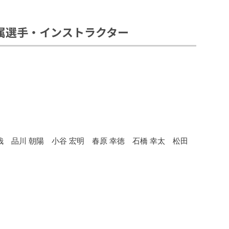
属選手・インストラクター
哉 品川 朝陽 小谷 宏明 春原 幸徳 石橋 幸太 松田