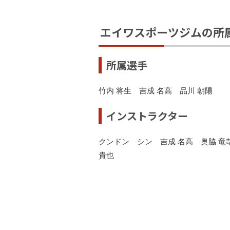
エイワスポーツジムの所
所属選手
竹内 将生 吉成 名高 品川 朝陽
インストラクター
クンドン シン 吉成 名高 奥脇 竜
貴也