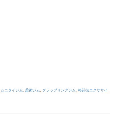
,
ムエタイジム
,
柔術ジム
,
グラップリングジム
,
格闘技エクササイ