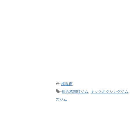
-
横浜市
-
総合格闘技ジム
,
キックボクシングジム
ズジム