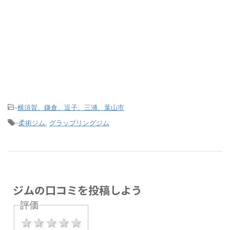
-
横須賀、鎌倉、逗子、三浦、葉山市
-
柔術ジム
,
グラップリングジム
ジムの口コミを投稿しよう
評価
1 star
2 stars
3 stars
4 stars
5 stars