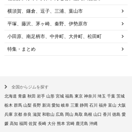
横須賀、鎌倉、逗子、三浦、葉山市
平塚、藤沢、茅ヶ崎、秦野、伊勢原市
小田原、南足柄市、中井町、大井町、松田町
特集・まとめ
全国からジムを探す
北海道
青森
秋田
岩手
山形
宮城
福島
東京
神奈川
埼玉
千葉
茨城
栃木
群馬
山梨
長野
新潟
愛知
岐阜
三重
静岡
石川
福井
富山
大阪
兵庫
京都
奈良
滋賀
和歌山
広島
岡山
鳥取
島根
山口
香川
徳島
愛
媛
高知
福岡
佐賀
長崎
大分
熊本
宮崎
鹿児島
沖縄