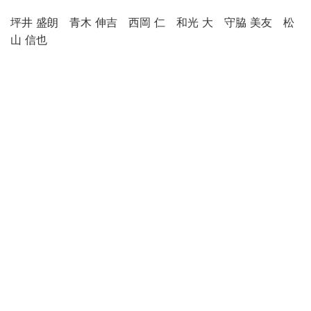
坪井 盛朗 青木 伸吉 西岡 仁 和光 大 守脇 美友 松
山 信也