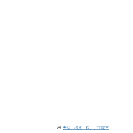
-
天理、橿原、桜井、宇陀市