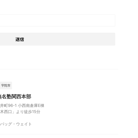
、宇陀市
無名塾関西本部
町96-1 小西南倉庫E棟
木西口」より徒歩15分
バッグ・ウェイト