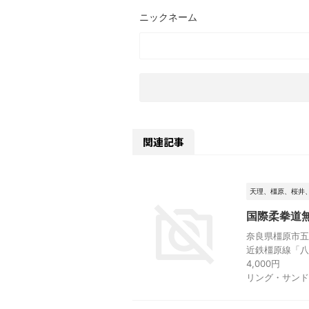
関連記事
天理、橿原、桜井
国際柔拳道
奈良県橿原市五井
近鉄橿原線「八
4,000円
リング・サンド