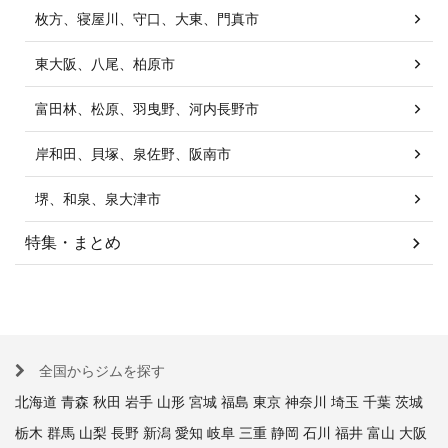
枚方、寝屋川、守口、大東、門真市
東大阪、八尾、柏原市
富田林、松原、羽曳野、河内長野市
岸和田、貝塚、泉佐野、阪南市
堺、和泉、泉大津市
特集・まとめ
全国からジムを探す
北海道
青森
秋田
岩手
山形
宮城
福島
東京
神奈川
埼玉
千葉
茨城
栃木
群馬
山梨
長野
新潟
愛知
岐阜
三重
静岡
石川
福井
富山
大阪