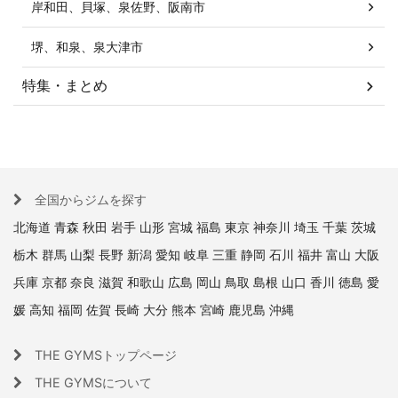
岸和田、貝塚、泉佐野、阪南市
堺、和泉、泉大津市
特集・まとめ
全国からジムを探す
北海道
青森
秋田
岩手
山形
宮城
福島
東京
神奈川
埼玉
千葉
茨城
栃木
群馬
山梨
長野
新潟
愛知
岐阜
三重
静岡
石川
福井
富山
大阪
兵庫
京都
奈良
滋賀
和歌山
広島
岡山
鳥取
島根
山口
香川
徳島
愛
媛
高知
福岡
佐賀
長崎
大分
熊本
宮崎
鹿児島
沖縄
THE GYMSトップページ
THE GYMSについて