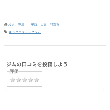
-
枚方、寝屋川、守口、大東、門真市
-
キックボクシングジム
ジムの口コミを投稿しよう
評価
1 star
2 stars
3 stars
4 stars
5 stars