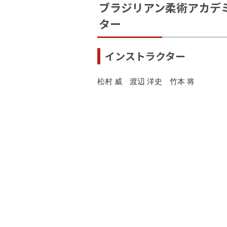
ブラジリアン柔術アカデ
ター
インストラクター
松村 威 渡辺 洋史 竹本 将