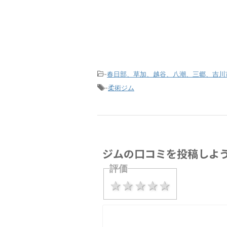
-
春日部、草加、越谷、八潮、三郷、吉川
-
柔術ジム
ジムの口コミを投稿しよ
評価
1 star
2 stars
3 stars
4 stars
5 stars