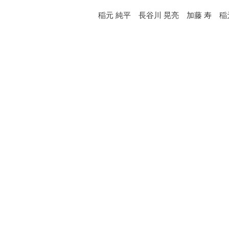
稲元 純平 長谷川 晃亮 加藤 寿 稲