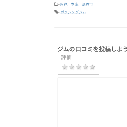
-
熊谷、本庄、深谷市
-
ボクシングジム
ジムの口コミを投稿しよ
評価
1 star
2 stars
3 stars
4 stars
5 stars