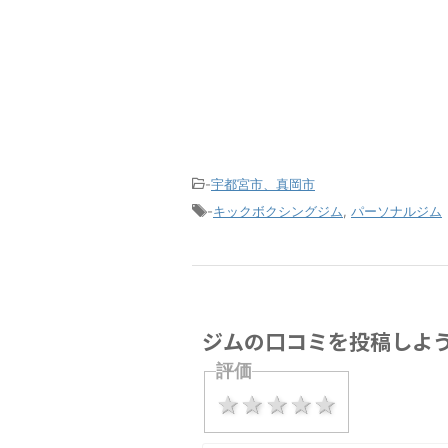
-
宇都宮市、真岡市
-
キックボクシングジム
,
パーソナルジム
ジムの口コミを投稿しよ
評価
1 star
2 stars
3 stars
4 stars
5 stars