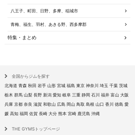
八王子、町田、日野、多摩、稲城市
青梅、福生、羽村、あきる野、西多摩郡
特集・まとめ
全国からジムを探す
北海道
青森
秋田
岩手
山形
宮城
福島
東京
神奈川
埼玉
千葉
茨城
栃木
群馬
山梨
長野
新潟
愛知
岐阜
三重
静岡
石川
福井
富山
大阪
兵庫
京都
奈良
滋賀
和歌山
広島
岡山
鳥取
島根
山口
香川
徳島
愛
媛
高知
福岡
佐賀
長崎
大分
熊本
宮崎
鹿児島
沖縄
THE GYMSトップページ