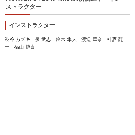
ストラクター
インストラクター
渋谷 カズキ 泉 武志 鈴木 隼人 渡辺 華奈 神酒 龍
一 福山 博貴