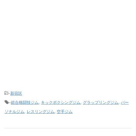
-
新宿区
-
総合格闘技ジム
,
キックボクシングジム
,
グラップリングジム
,
パー
ソナルジム
,
レスリングジム
,
空手ジム