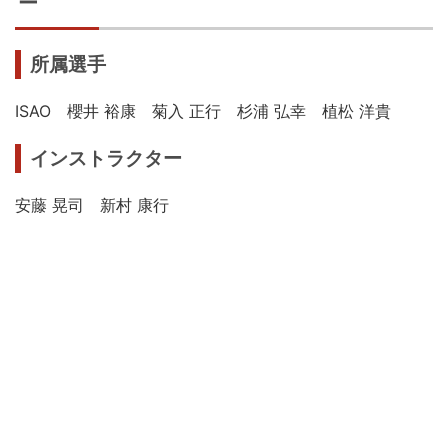
ー
所属選手
ISAO 櫻井 裕康 菊入 正行 杉浦 弘幸 植松 洋貴
インストラクター
安藤 晃司 新村 康行