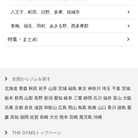
八王子、町田、日野、多摩、稲城市
青梅、福生、羽村、あきる野、西多摩郡
特集・まとめ
全国からジムを探す
北海道
青森
秋田
岩手
山形
宮城
福島
東京
神奈川
埼玉
千葉
茨城
栃木
群馬
山梨
長野
新潟
愛知
岐阜
三重
静岡
石川
福井
富山
大阪
兵庫
京都
奈良
滋賀
和歌山
広島
岡山
鳥取
島根
山口
香川
徳島
愛
媛
高知
福岡
佐賀
長崎
大分
熊本
宮崎
鹿児島
沖縄
THE GYMSトップページ