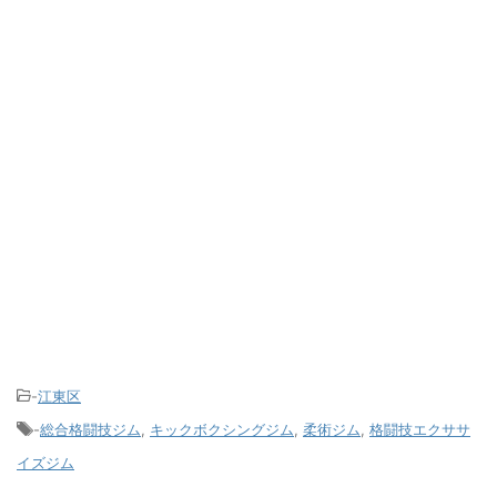
-
江東区
-
総合格闘技ジム
,
キックボクシングジム
,
柔術ジム
,
格闘技エクササ
イズジム