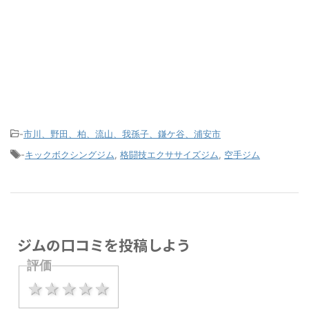
-
市川、野田、柏、流山、我孫子、鎌ケ谷、浦安市
-
キックボクシングジム
,
格闘技エクササイズジム
,
空手ジム
ジムの口コミを投稿しよう
評価
1 star
2 stars
3 stars
4 stars
5 stars