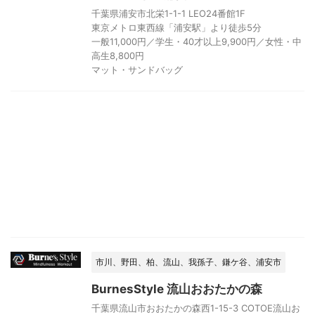
千葉県浦安市北栄1-1-1 LEO24番館1F
東京メトロ東西線「浦安駅」より徒歩5分
一般11,000円／学生・40才以上9,900円／女性・中
高生8,800円
マット・サンドバッグ
市川、野田、柏、流山、我孫子、鎌ケ谷、浦安市
BurnesStyle 流山おおたかの森
千葉県流山市おおたかの森西1-15-3 COTOE流山お