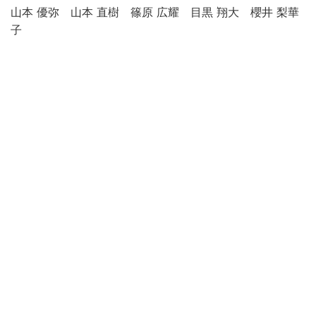
山本 優弥 山本 直樹 篠原 広耀 目黒 翔大 櫻井 梨華
子