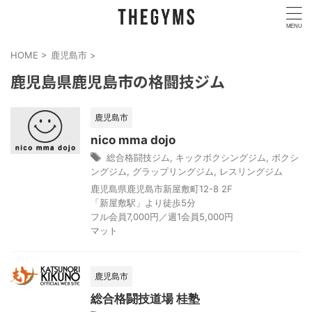
HOME
>
鹿児島市
>
鹿児島県鹿児島市の格闘技ジム
鹿児島市
nico mma dojo
総合格闘技ジム
,
キックボクシングジム
,
ボクシ
ングジム
,
グラップリングジム
,
レスリングジム
鹿児島県鹿児島市新屋敷町12-8 2F
「新屋敷駅」より徒歩5分
フル会員7,000円／週1会員5,000円
マット
鹿児島市
総合格闘技道場 桂塾