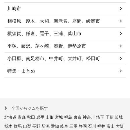
川崎市
相模原、厚木、大和、海老名、座間、綾瀬市
横須賀、鎌倉、逗子、三浦、葉山市
平塚、藤沢、茅ヶ崎、秦野、伊勢原市
小田原、南足柄市、中井町、大井町、松田町
特集・まとめ
全国からジムを探す
北海道
青森
秋田
岩手
山形
宮城
福島
東京
神奈川
埼玉
千葉
茨城
栃木
群馬
山梨
長野
新潟
愛知
岐阜
三重
静岡
石川
福井
富山
大阪