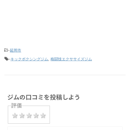
-
延岡市
-
キックボクシングジム
,
格闘技エクササイズジム
ジムの口コミを投稿しよう
評価
1 star
2 stars
3 stars
4 stars
5 stars