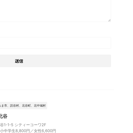
るま市、読谷村、北谷町、北中城村
北谷
1-1-5 シティーコーワ2F
／小中学生8,800円／女性6,600円