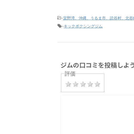
-
宜野湾、沖縄、うるま市、読谷村、北谷
-
キックボクシングジム
ジムの口コミを投稿しよ
評価
1 star
2 stars
3 stars
4 stars
5 stars