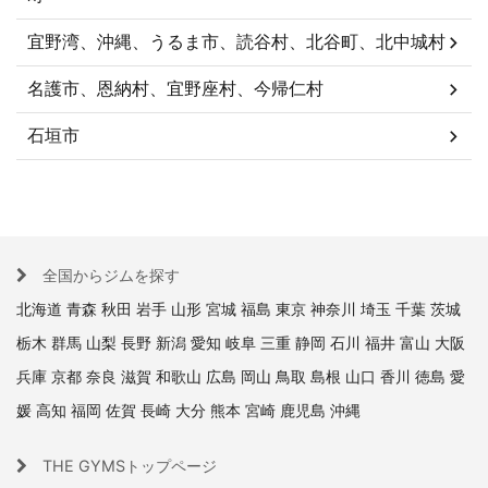
宜野湾、沖縄、うるま市、読谷村、北谷町、北中城村
名護市、恩納村、宜野座村、今帰仁村
石垣市
全国からジムを探す
北海道
青森
秋田
岩手
山形
宮城
福島
東京
神奈川
埼玉
千葉
茨城
栃木
群馬
山梨
長野
新潟
愛知
岐阜
三重
静岡
石川
福井
富山
大阪
兵庫
京都
奈良
滋賀
和歌山
広島
岡山
鳥取
島根
山口
香川
徳島
愛
媛
高知
福岡
佐賀
長崎
大分
熊本
宮崎
鹿児島
沖縄
THE GYMSトップページ