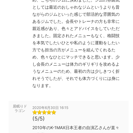
としては最近のおしゃれなジムというよりも昔
ながらのジムといった感じで部活的な雰囲気の
あるジムでした。会長やトレーナの方も非常に
親近感があり、色々とアドバイスをしていただ
きました。固定されたメニューもなく、格闘技
を本気でしたいひとや私のように運動をしたい
方でも担当の方がメニューを組んでくれるた
め、色々なひとにマッチできると思います。少
し会長のメニューは体力のギリギリを攻めるよ
うなメニューのため、最初の方は少しきつく折
れそうでしたが、それでも体力づくりには身に
なります。
居眠りド
2020年6月30日 16:15
ラゴン
(5/5)
2010年のK-1MAX日本王者の自演乙さんが直々