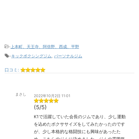
-
上本町、天王寺、阿倍野、西成、平野
-
キックボクシングジム
,
パーソナルジム
口コミ:
まさし
2022年10月2日 11:01
(5/5)
K1で活躍していた会長のジムであり、少し運動
を込めたボクササイズをしてみたかったのです
が、少し本格的な格闘技にも興味があったた
め、こちらのジムに決めました。ジムの雰囲気