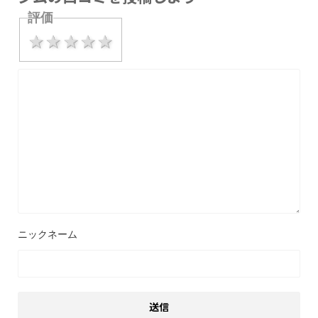
評価
1 star
2 stars
3 stars
4 stars
5 stars