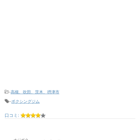
-
高槻、吹田、茨木、摂津市
-
ボクシングジム
口コミ:
オジボク