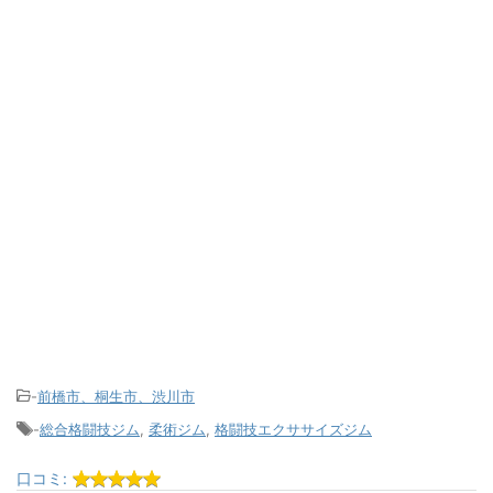
-
前橋市、桐生市、渋川市
-
総合格闘技ジム
,
柔術ジム
,
格闘技エクササイズジム
口コミ: