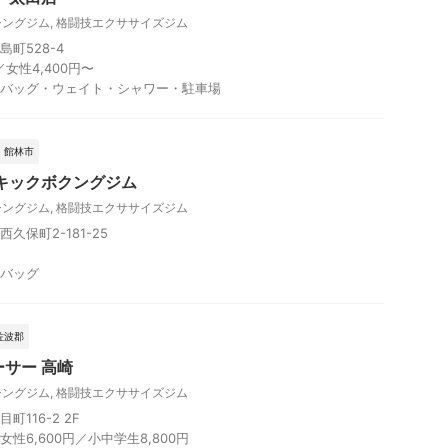
シングジム
,
格闘技エクササイズジム
町528-4
／女性4,400円〜
バッグ・ウェイト・シャワー・駐車場
、館林市
 キックボクングジム
シングジム
,
格闘技エクササイズジム
久保町2-181-25
バッグ
佐波郡
サー 高崎
シングジム
,
格闘技エクササイズジム
116-2 2F
／女性6,600円／小中学生8,800円