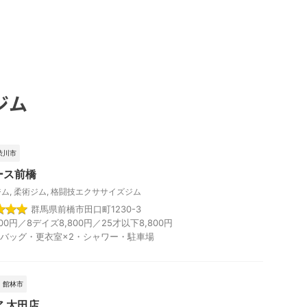
ジム
渋川市
ース前橋
ジム
,
柔術ジム
,
格闘技エクササイズジム
群馬県前橋市田口町1230-3
00円／8デイズ8,800円／25才以下8,800円
バッグ・更衣室×2・シャワー・駐車場
、館林市
 太田店