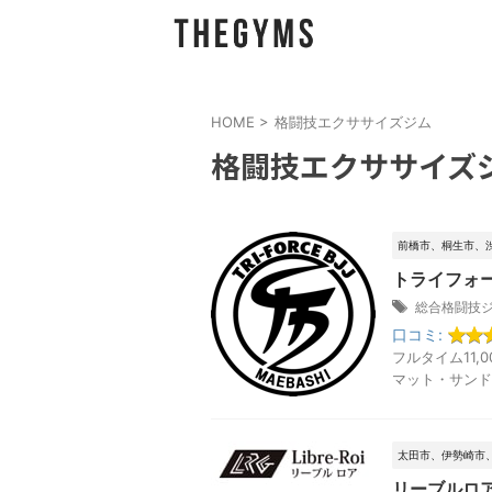
HOME
>
格闘技エクササイズジム
格闘技エクササイズ
前橋市、桐生市、
トライフォ
総合格闘技
口コミ:
フルタイム11,0
マット・サンド
太田市、伊勢崎市
リーブルロア